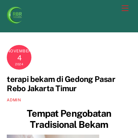
Skip
Men
to
content
NOVEMBER
4
2024
terapi bekam di Gedong Pasar
Rebo Jakarta Timur
ADMIN
Tempat Pengobatan
Tradisional Bekam