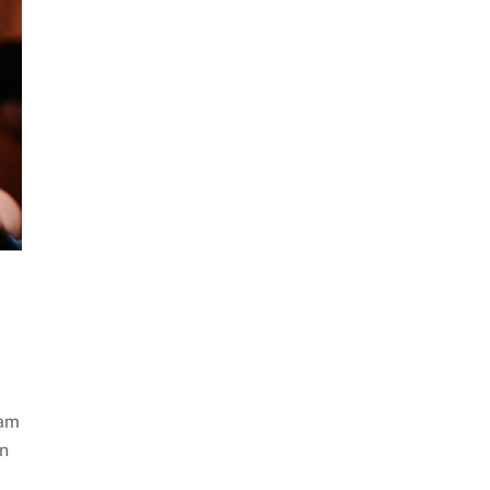
kam
an