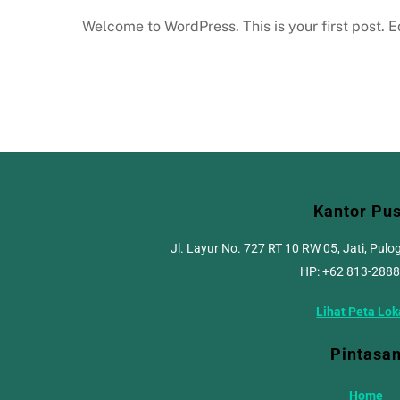
Welcome to WordPress. This is your first post. Edi
Kantor Pu
Jl. Layur No. 727 RT 10 RW 05, Jati, Pul
HP: +62 813-288
Lihat Peta Lok
Pintasa
Home