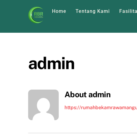
Skip
Home
Tentang Kami
Fasilit
to
content
admin
About
admin
https://rumahbekamrawamang