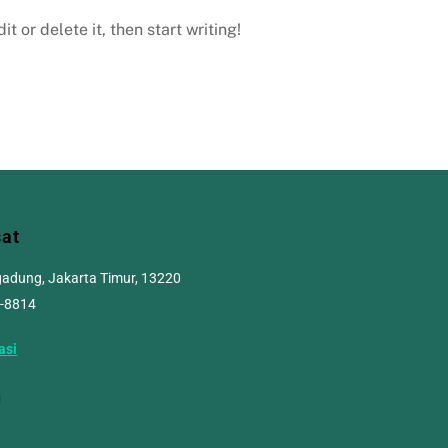
t or delete it, then start writing!
sat
ogadung, Jakarta Timur, 13220
8-8814
asi
n