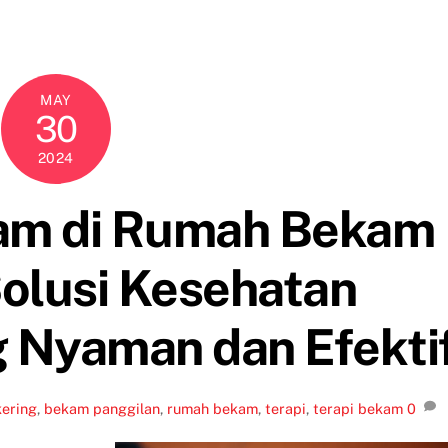
MAY
30
2024
kam di Rumah Bekam
olusi Kesehatan
g Nyaman dan Efekti
ering
,
bekam panggilan
,
rumah bekam
,
terapi
,
terapi bekam
0