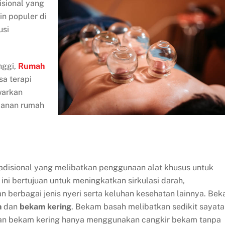
isional yang
in populer di
usi
nggi,
Rumah
sa terapi
warkan
manan rumah
adisional yang melibatkan penggunaan alat khusus untuk
ini bertujuan untuk meningkatkan sirkulasi darah,
n berbagai jenis nyeri serta keluhan kesehatan lainnya. Be
h
dan
bekam kering
. Bekam basah melibatkan sedikit sayat
kan bekam kering hanya menggunakan cangkir bekam tanpa