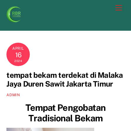
Skip
Men
to
content
APRIL
16
2024
tempat bekam terdekat di Malaka
Jaya Duren Sawit Jakarta Timur
ADMIN
Tempat Pengobatan
Tradisional Bekam