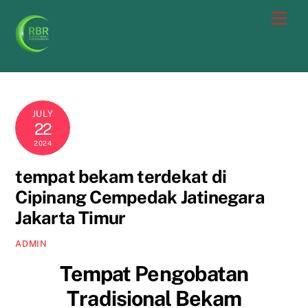
Skip
Men
to
content
JULY
22
2024
tempat bekam terdekat di
Cipinang Cempedak Jatinegara
Jakarta Timur
ADMIN
Tempat Pengobatan
Tradisional Bekam