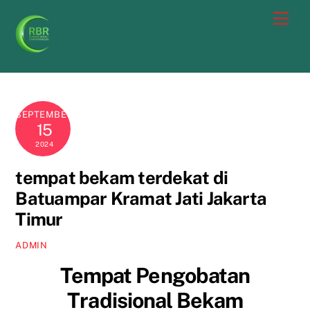
Skip
Men
to
content
SEPTEMBER
15
2024
tempat bekam terdekat di
Batuampar Kramat Jati Jakarta
Timur
ADMIN
Tempat Pengobatan
Tradisional Bekam