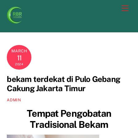
Skip
Men
to
content
MARCH
11
2024
bekam terdekat di Pulo Gebang
Cakung Jakarta Timur
ADMIN
Tempat Pengobatan
Tradisional Bekam