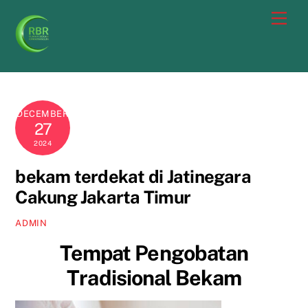
Skip
Men
to
content
DECEMBER
27
2024
bekam terdekat di Jatinegara
Cakung Jakarta Timur
ADMIN
Tempat Pengobatan
Tradisional Bekam