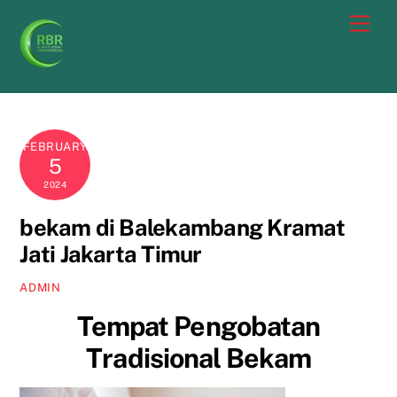
Skip
Men
to
content
FEBRUARY
5
2024
bekam di Balekambang Kramat
Jati Jakarta Timur
ADMIN
Tempat Pengobatan
Tradisional Bekam