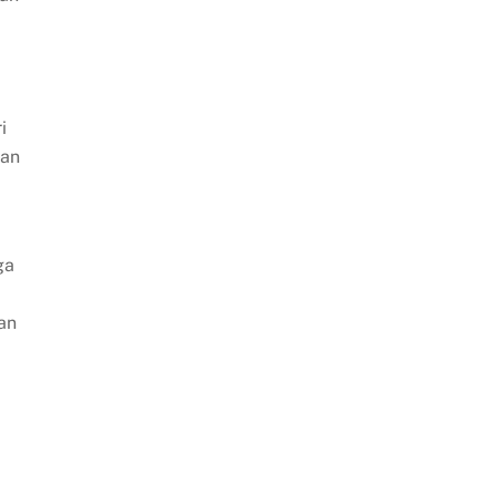
i
san
ga
an