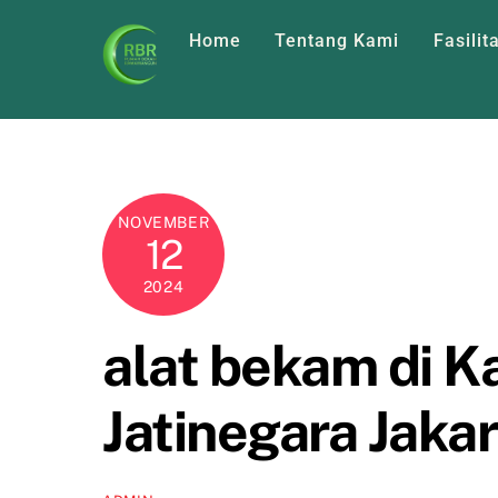
Skip
Home
Tentang Kami
Fasilit
to
content
NOVEMBER
12
2024
alat bekam di 
Jatinegara Jaka