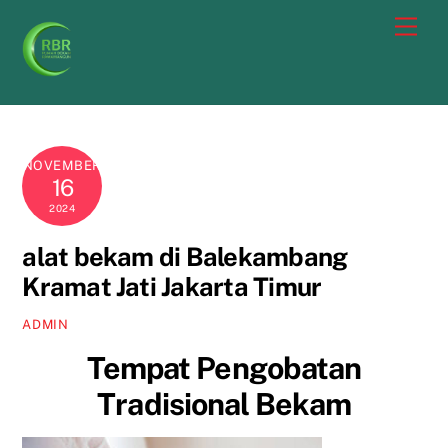
Skip
Men
to
content
NOVEMBER
16
2024
alat bekam di Balekambang
Kramat Jati Jakarta Timur
ADMIN
Tempat Pengobatan
Tradisional Bekam